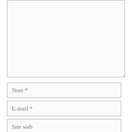
Commentaire
Nom
E-
mail
Site