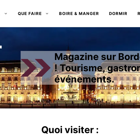
R
QUE FAIRE
BOIRE & MANGER
DORMIR
r
Magazine sur Borde
! Tourisme, gastro
événements.
Quoi visiter :