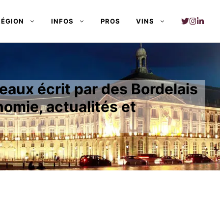
RÉGION
INFOS
PROS
VINS
aux écrit par des Bordelais
nomie, actualités et