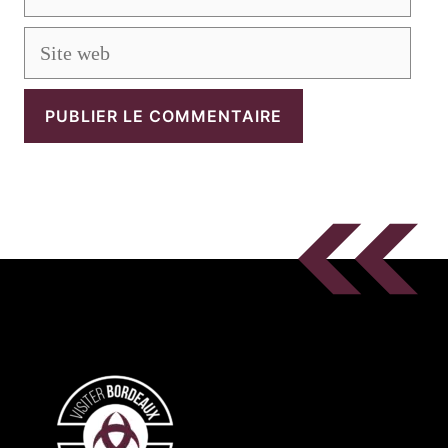
mail
Site
web