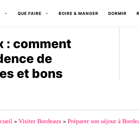
R
QUE FAIRE
BOIRE & MANGER
DORMIR
x : comment
idence de
es et bons
cueil
»
Visiter Bordeaux
»
Préparer son séjour à Borde