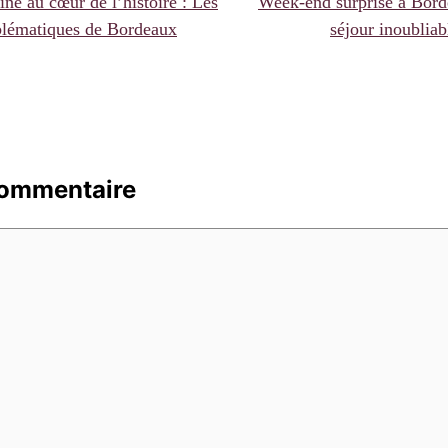
ne au cœur de l’histoire : Les
Week-end surprise à Bord
ématiques de Bordeaux
séjour inoubliab
commentaire