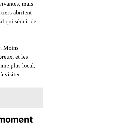
vivantes, mais
tiers abritent
al qui séduit de
y. Moins
reux, et les
hme plus local,
à visiter.
u moment