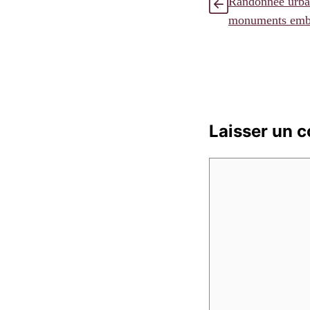
Randonnée urbai
monuments embl
Laisser un 
Commentaire