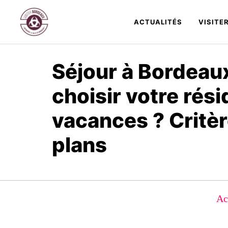
Aller
au
ACTUALITÉS
VISITE
contenu
Séjour à Bordeau
choisir votre rés
vacances ? Critèr
plans
Ac