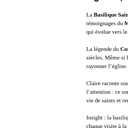
La
Basilique Sai
témoignages du
M
qui évolue vers l
La légende du
Co
siècles. Même si l
rayonner l’église.
Claire raconte so
l’attention : ce s
vie de saints et r
Insight : la basili
chaque visite à la