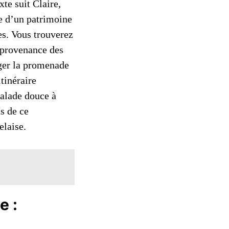
te suit Claire,
te d’un patrimoine
es. Vous trouverez
a provenance des
onger la promenade
tinéraire
balade douce à
s de ce
elaise.
e :