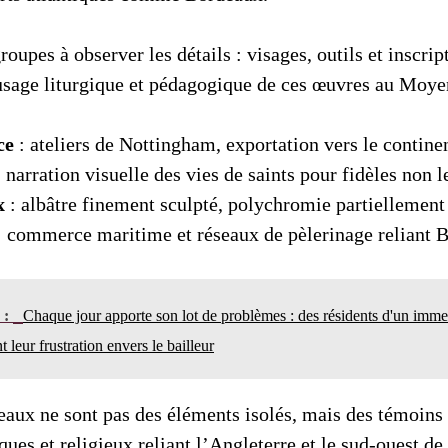
groupes à observer les détails : visages, outils et inscri
usage liturgique et pédagogique de ces œuvres au Moye
ce
: ateliers de Nottingham, exportation vers le continen
 narration visuelle des vies de saints pour fidèles non le
x
: albâtre finement sculpté, polychromie partiellement
 commerce maritime et réseaux de pèlerinage reliant 
n :
Chaque jour apporte son lot de problèmes : des résidents d'un imm
leur frustration envers le bailleur
neaux ne sont pas des éléments isolés, mais des témoins
ques et religieux reliant l’Angleterre et le sud-ouest de