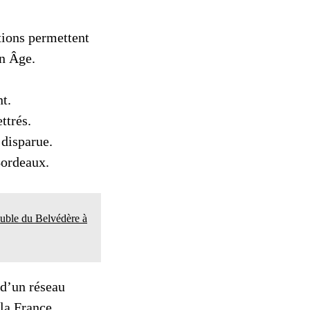
ptions permettent
n Âge.
t.
ttrés.
 disparue.
Bordeaux.
euble du Belvédère à
 d’un réseau
 la France.