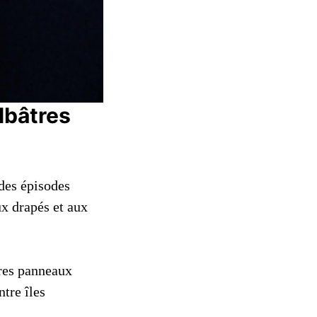
albâtres
 des épisodes
ux drapés et aux
tres panneaux
tre îles