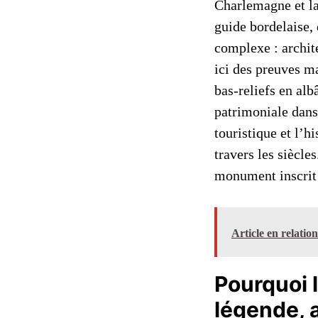
Charlemagne et la
guide bordelaise,
complexe : archite
ici des preuves ma
bas-reliefs en alb
patrimoniale dans 
touristique et l’h
travers les siècle
monument inscrit 
Article en relatio
Pourquoi l
légende, a