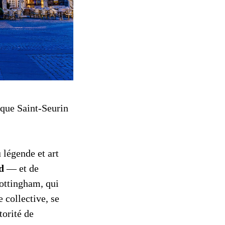
ique Saint-Seurin
 légende et art
d
— et de
ttingham, qui
e collective, se
torité de