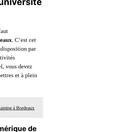
université
faut
deaux
. C’est cet
 disposition par
tivités
el, vous devez
ettres et à plein
e Gaming à Bordeaux
umérique de