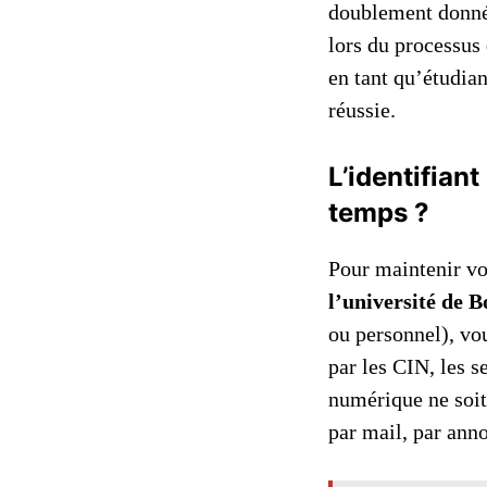
doublement donné 
lors du processus 
en tant qu’étudian
réussie.
L’identifian
temps ?
Pour maintenir vo
l’université de 
ou personnel), vou
par les CIN, les s
numérique ne soit 
par mail, par an