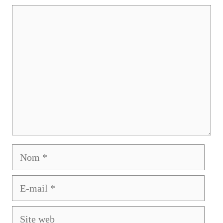
Commentaire
Nom
E-
mail
Site