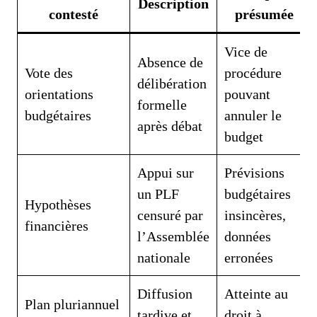
Description
contesté
présumée
Vice de
Absence de
Vote des
procédure
délibération
orientations
pouvant
formelle
budgétaires
annuler le
après débat
budget
Appui sur
Prévisions
un PLF
budgétaires
Hypothèses
censuré par
insincères,
financières
l’Assemblée
données
nationale
erronées
Diffusion
Atteinte au
Plan pluriannuel
tardive et
droit à