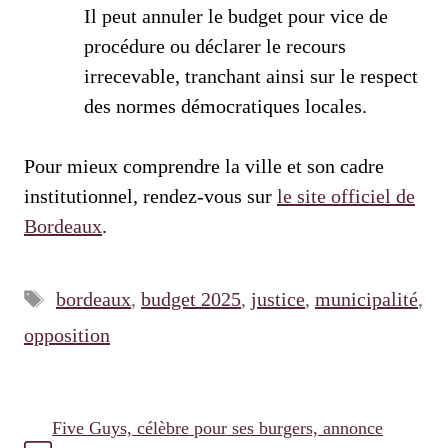
Il peut annuler le budget pour vice de
procédure ou déclarer le recours
irrecevable, tranchant ainsi sur le respect
des normes démocratiques locales.
Pour mieux comprendre la ville et son cadre
institutionnel, rendez-vous sur
le site officiel de
Bordeaux
.
Étiquettes
bordeaux
,
budget 2025
,
justice
,
municipalité
,
opposition
Five Guys, célèbre pour ses burgers, annonce