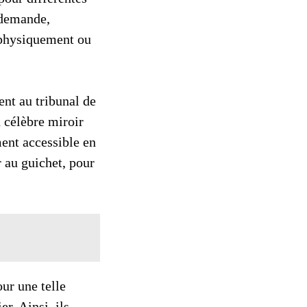
e demande,
t physiquement ou
ent au tribunal de
 célèbre miroir
ment accessible en
 au guichet, pour
our une telle
r. Ainsi, ils