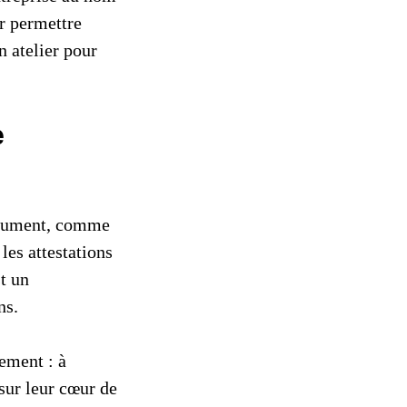
r permettre
 atelier pour
e
document, comme
les attestations
t un
ns.
ement : à
 sur leur cœur de