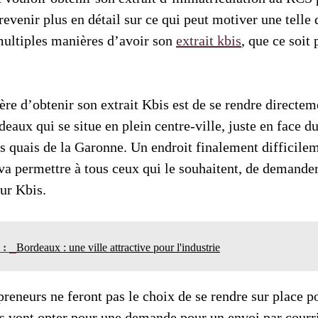
revenir plus en détail sur ce qui peut motiver une tell
multiples manières d’avoir son
extrait kbis
, que ce soi
.
re d’obtenir son extrait Kbis est de se rendre directem
aux qui se situe en plein centre-ville, juste en face du
es quais de la Garonne. Un endroit finalement difficile
 va permettre à tous ceux qui le souhaitent, de demander
eur Kbis.
n :
Bordeaux : une ville attractive pour l'industrie
preneurs ne feront pas le choix de se rendre sur place p
s vont opter pour une demande pour un envoi par courrie