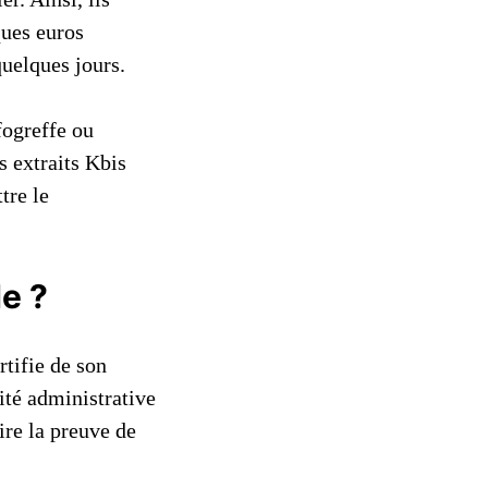
ques euros
quelques jours.
nfogreffe ou
s extraits Kbis
tre le
de ?
rtifie de son
ité administrative
ire la preuve de