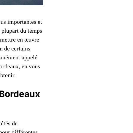
lus importantes et
a plupart du temps
r mettre en œuvre
n de certains
munément appelé
Bordeaux, en vous
btenir.
à Bordeaux
iétés de
pour différentes