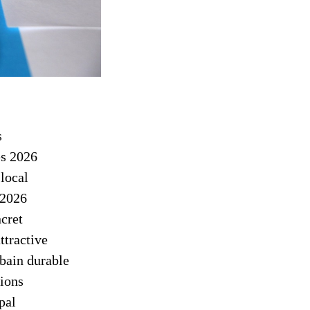
s
es 2026
local
 2026
ncret
ttractive
bain durable
tions
pal