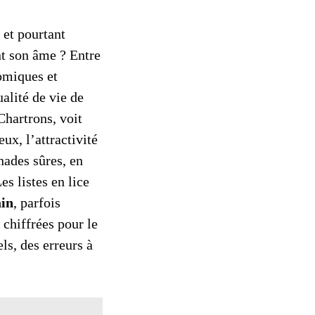
 et pourtant
nt son âme ? Entre
omiques et
alité de vie de
Chartrons, voit
eux, l’attractivité
nades sûres, en
s listes en lice
in
, parfois
 chiffrées pour le
ls, des erreurs à