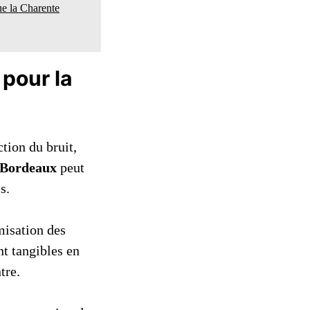
ue la Charente
 pour la
ction du bruit,
Bordeaux
peut
s.
misation des
nt tangibles en
tre.