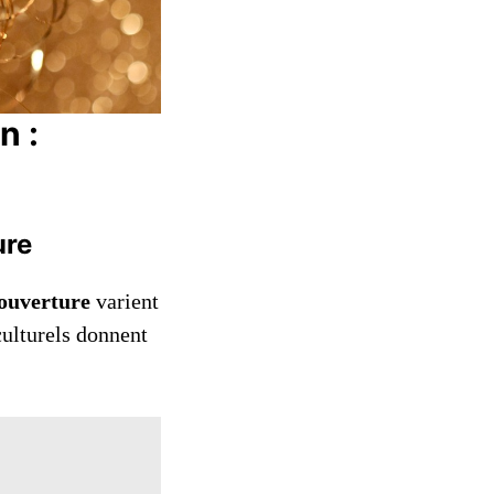
n :
ure
’ouverture
varient
culturels donnent