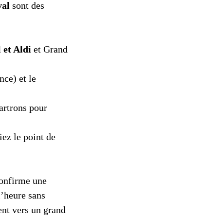
val
sont des
 et Aldi
et Grand
ce) et le
hartrons pour
ez le point de
confirme une
l’heure sans
ent vers un grand