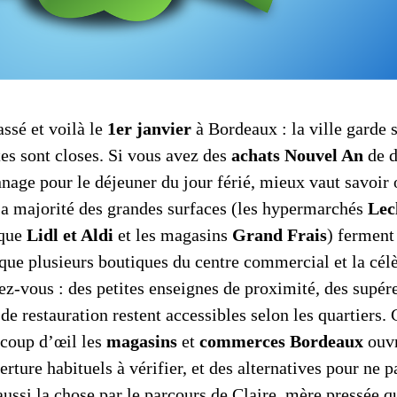
assé et voilà le
1er janvier
à Bordeaux : la ville garde 
tes sont closes. Si vous avez des
achats Nouvel An
de d
nage pour le déjeuner du jour férié, mieux vaut savoir 
La majorité des grandes surfaces (les hypermarchés
Lec
 que
Lidl et Aldi
et les magasins
Grand Frais
) ferment
que plusieurs boutiques du centre commercial et la célè
ez-vous : des petites enseignes de proximité, des supére
 de restauration restent accessibles selon les quartiers.
coup d’œil les
magasins
et
commerces Bordeaux
ouvr
erture habituels à vérifier, et des alternatives pour ne p
 aussi la chose par le parcours de Claire, mère pressée qu