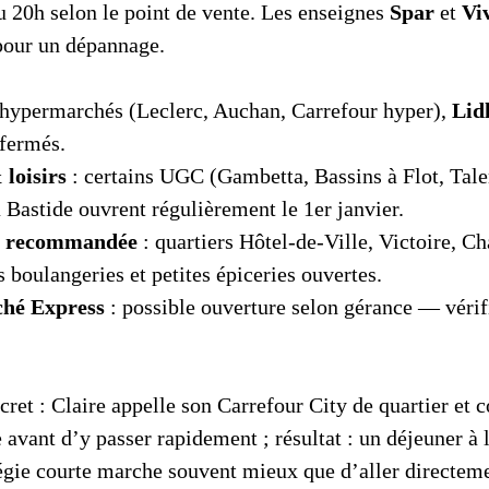
u 20h selon le point de vente. Les enseignes
Spar
et
Vi
 pour un dépannage.
 hypermarchés (Leclerc, Auchan, Carrefour hyper),
Lidl
 fermés.
loisirs
: certains UGC (Gambetta, Bassins à Flot, Talen
astide ouvrent régulièrement le 1er janvier.
é recommandée
: quartiers Hôtel‑de‑Ville, Victoire, C
s boulangeries et petites épiceries ouvertes.
ché Express
: possible ouverture selon gérance — vérifi
cret : Claire appelle son Carrefour City de quartier et 
avant d’y passer rapidement ; résultat : un déjeuner à 
atégie courte marche souvent mieux que d’aller directem