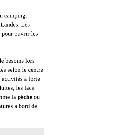
un camping,
s Landes. Les
 pour ouvrir les
de besoins lors
és selon le centre
 activités à forte
ultes, les lacs
omme la
pêche
ou
ntures à bord de