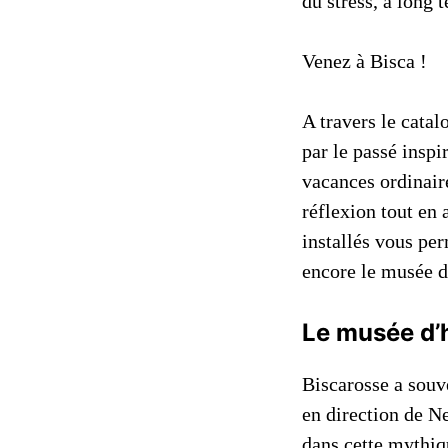
du stress, à long 
Venez à Bisca !
A travers le catal
par le passé inspi
vacances ordinaire
réflexion tout en 
installés vous pe
encore le musée d
Le musée d’
Biscarosse a souve
en direction de N
dans cette mythiq