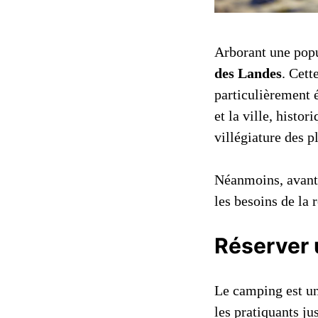
Arborant une popu
des Landes
. Cett
particulièrement é
et la ville, histor
villégiature des p
Néanmoins, avant d
les besoins de la 
Réserver 
Le camping est une
les pratiquants j