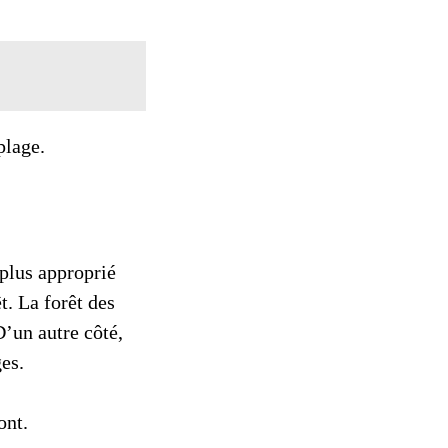
plage.
 plus approprié
t. La forêt des
’un autre côté,
ges.
ont.