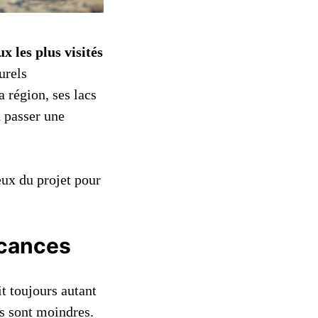
ux les plus visités
urels
a région, ses lacs
t passer une
eux du projet pour
acances
t toujours autant
es sont moindres.