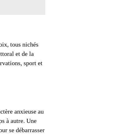
oix, tous nichés
toral et de la
rvations, sport et
actère anxieuse au
ps à autre. Une
our se débarrasser