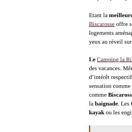
Etant la
meilleure
Biscarosse
offre s
logements aménagé
yeux au réveil su
Le
Camping la Ri
des vacances. Mêm
d’intérêt respectif
sensation comme le
comme
Biscaross
la
baignade
. Les
kayak
ou les engi