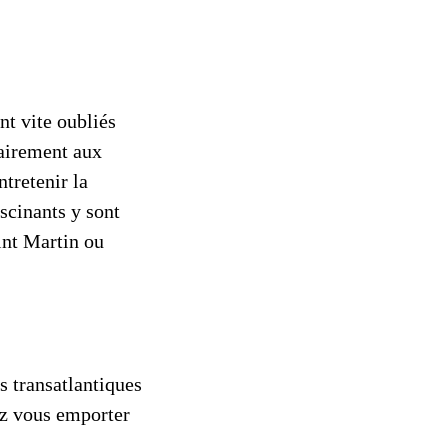
nt vite oubliés
rairement aux
ntretenir la
ascinants y sont
int Martin ou
s transatlantiques
ez vous emporter