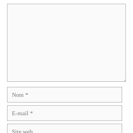
Commentaire
Nom
E-
mail
Site