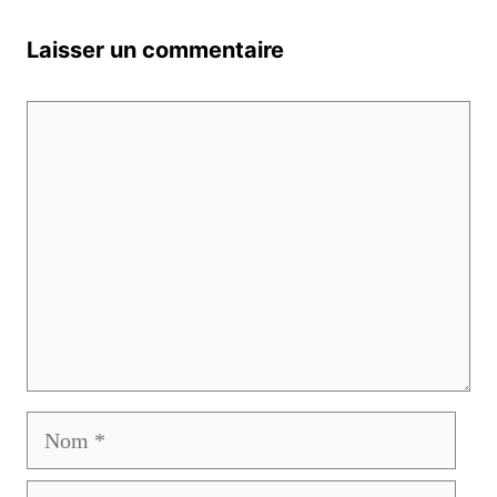
Laisser un commentaire
Commentaire
Nom
E-