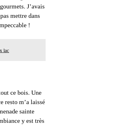
 gourmets. J’avais
 pas mettre dans
Impeccable !
x lac
tout ce bois. Une
ce resto m’a laissé
omenade sainte
ambiance y est très