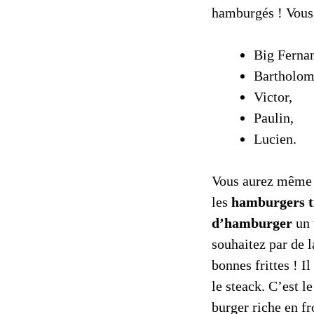
hamburgés ! Vous 
Big Ferna
Bartholom
Victor,
Paulin,
Lucien.
Vous aurez même l
les
hamburgers t
d’hamburger
un 
souhaitez par de 
bonnes frittes ! I
le steack. C’est l
burger riche en f