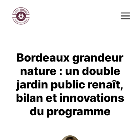
Aller
M
au
contenu
Bordeaux grandeur
nature : un double
jardin public renaît,
bilan et innovations
du programme