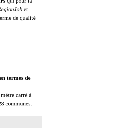
urs
qui pour la
RegionJob
et
terme de qualité
 en termes de
t
 mètre carré à
s 28 communes.