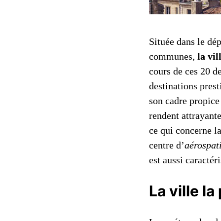
Située dans le dé
communes,
la vi
cours de ces 20 d
destinations pres
son cadre propice 
rendent attrayant
ce qui concerne l
centre d’
aérospat
est aussi caractéri
La ville l