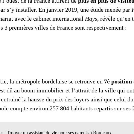
 l’ouest de la France attirent de
plus en plus de visite
par s’y installer. En janvier 2019, une étude menée par
nariat avec le cabinet international
Hays
, révèle qu’en 
es 3 premières villes de France sont respectivement :
tie, la métropole bordelaise se retrouve en
7è position
 est dû au boom immobilier et l’attrait de la ville qui on
ntrainé la hausse du prix des loyers ainsi que celui du
pole compte environ 257 804 habitants repartis sur se
n :
Trouver un assistant de vie pour ses parents à Bordeaux