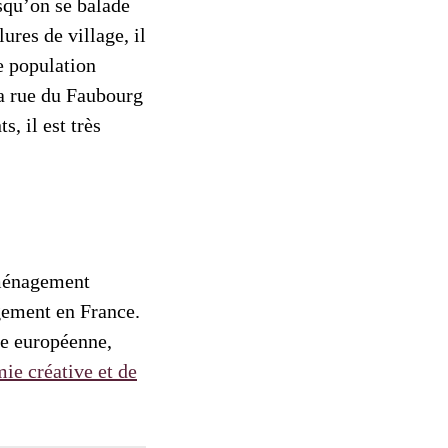
rsqu’on se balade
ures de village, il
e population
la rue du Faubourg
, il est très
aménagement
gement en France.
e européenne,
e créative et de