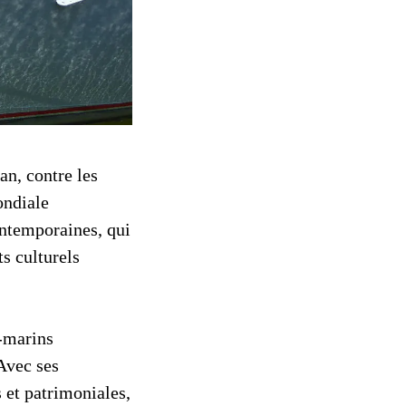
an, contre les
ondiale
ntemporaines, qui
s culturels
s-marins
Avec ses
s et patrimoniales,