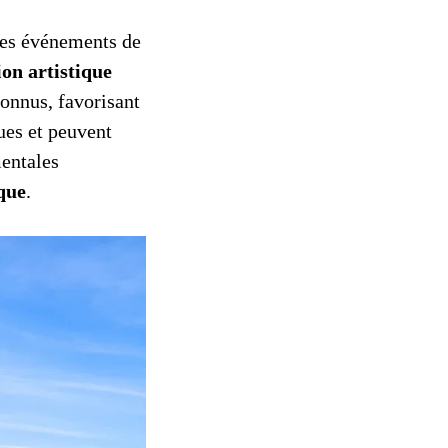
es événements de
ion artistique
connus, favorisant
ues et peuvent
mentales
ique
.