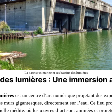
La base sous-marine et ses bassins des lumières
 des lumières : Une immersion a
umières
est un centre d’art numérique projetant des exp
s murs gigantesques, directement sur l’eau. Ce lieu pr
elle inédite, où les œuvres d’art sont animées et projet