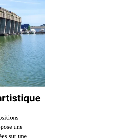
rtistique
ositions
opose une
ées sur une