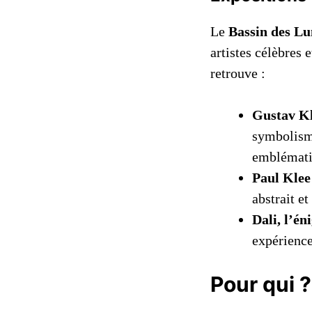
Le
Bassin des L
artistes célèbres 
retrouve :
Gustav K
symbolisme
emblémat
Paul Klee
abstrait et
Dali, l’én
expérience
Pour qui ?