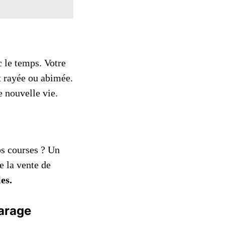
c le temps. Votre
t rayée ou abimée.
e nouvelle vie.
os courses ? Un
e la vente de
es.
garage