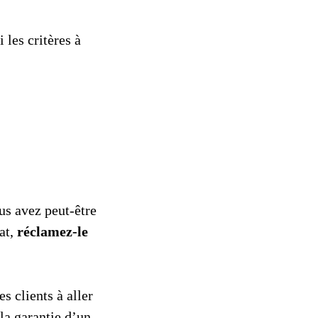
 les critères à
ous avez peut-être
rat,
réclamez-le
s clients à aller
la garantie d’un