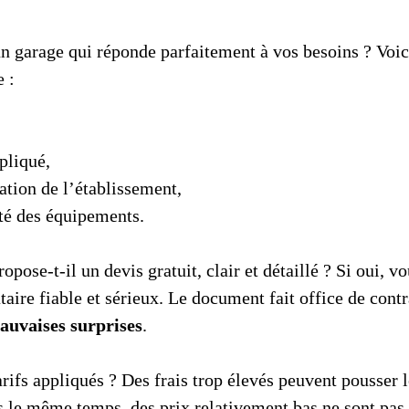
n garage qui réponde parfaitement à vos besoins ? Voici
 :
ppliqué,
cation de l’établissement,
ité des équipements.
opose-t-il un devis gratuit, clair et détaillé ? Si oui, v
ataire fiable et sérieux. Le document fait office de cont
mauvaises surprises
.
arifs appliqués ? Des frais trop élevés peuvent pousser le
ns le même temps, des prix relativement bas ne sont pas 